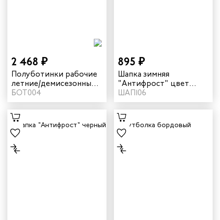
дских работников
иков
2 468 ₽
895 ₽
Полуботинки рабочие
Шапка зимняя
летние/демисезонные
"Антифрост" цвет
"Оптима" цвет черный
БОТ004
темно-синий
ШАП106