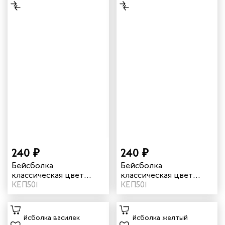
240 ₽
240 ₽
Бейсболка
Бейсболка
классическая цвет
классическая цвет
белый
КЕП501
бордовый
КЕП501