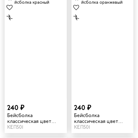
240 ₽
240 ₽
Бейсболка
Бейсболка
классическая цвет
классическая цвет
красный
КЕП501
оранжевый
КЕП501