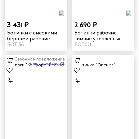
инистов
3 431 ₽
2 690 ₽
ителей
Ботинки с высокими
Ботинки рабочие
берцами рабочие
зимние утепленные
зимние утепленные
БОТ156
"Оптима" цвет черный
БОТ021
естер
"Комфорт" цвет
черный
Сезонное предложение
рщиц
плюс кэшбэк 3%
сервиса
тажников
триков
телей