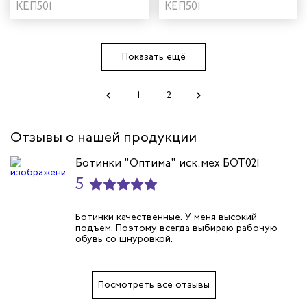
темно-синий
КЕП501
черный
КЕП501
Показать ещё
1
2
Отзывы о нашей продукции
Ботинки "Оптима" иск.мех БОТ021
5
Ботинки качественные. У меня высокий
подъем. Поэтому всегда выбираю рабочую
обувь со шнуровкой.
Посмотреть все отзывы