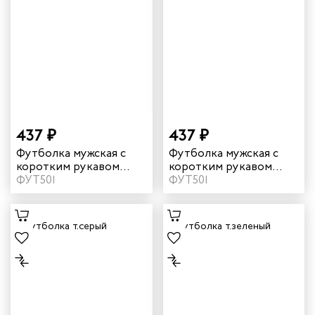
437 ₽
437 ₽
Футболка мужская с
Футболка мужская с
коротким рукавом
коротким рукавом
цвет красный
ФУТ501
цвет оранжевый
ФУТ501