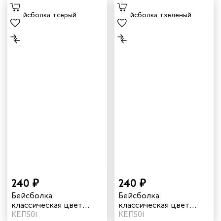
240 ₽
240 ₽
Бейсболка
Бейсболка
классическая цвет
классическая цвет
темно-серый
КЕП501
темно-зеленый
КЕП501