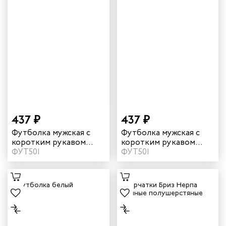
437 ₽
437 ₽
Футболка мужская с
Футболка мужская с
коротким рукавом
коротким рукавом
цвет темно-синий
ФУТ501
цвет черный
ФУТ501