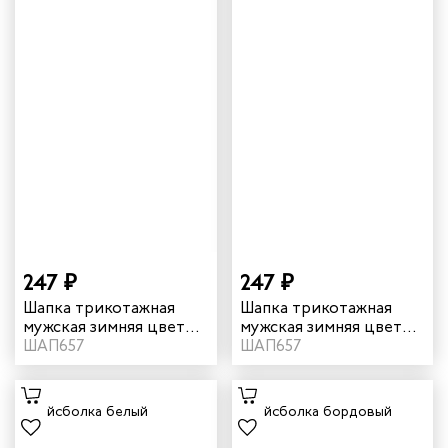
247 ₽
247 ₽
Шапка трикотажная
Шапка трикотажная
мужская зимняя цвет
мужская зимняя цвет
темно-синий
ШАП657
черный
ШАП657