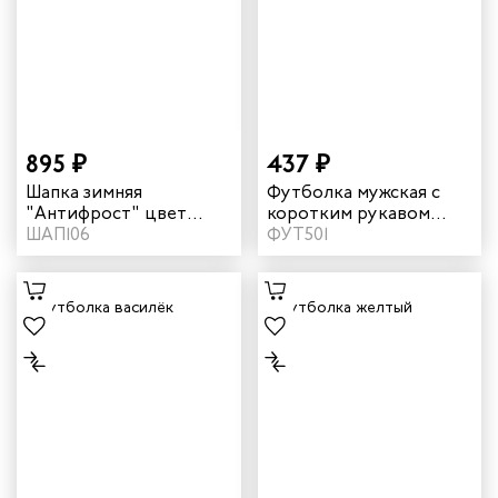
895 ₽
437 ₽
Шапка зимняя
Футболка мужская с
"Антифрост" цвет
коротким рукавом
черный
ШАП106
цвет бордовый
ФУТ501