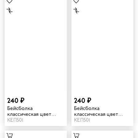
240 ₽
240 ₽
Бейсболка
Бейсболка
классическая цвет
классическая цвет
василек
КЕП501
желтый
КЕП501