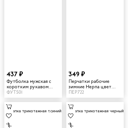
437 ₽
349 ₽
Футболка мужская с
Перчатки рабочие
коротким рукавом
зимние Нерпа цвет
цвет белый
ФУТ501
серый
ПЕР722