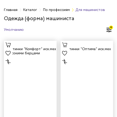
фессиям
Главная
Каталог
По профессиям
Для машинистов
Одежда (форма) машиниста
жных работников
0
авцов
енеров
рщика
и руководителей
рой помощи
итеров
арей