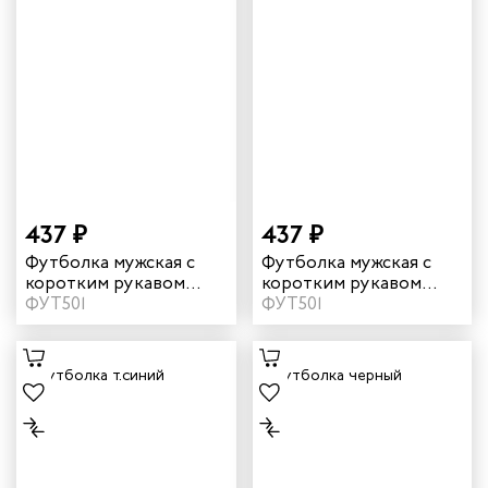
437 ₽
437 ₽
Футболка мужская с
Футболка мужская с
коротким рукавом
коротким рукавом
цвет серый
ФУТ501
цвет зеленый
ФУТ501