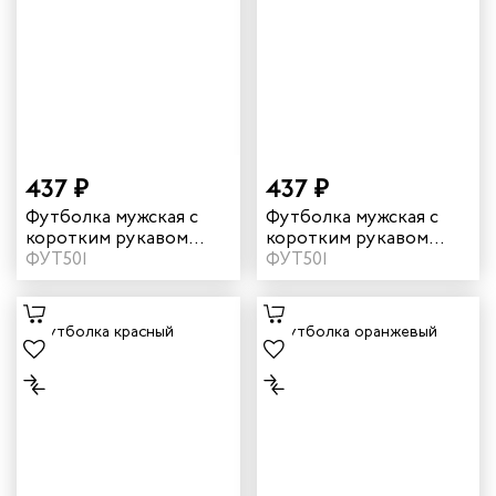
437 ₽
437 ₽
Футболка мужская с
Футболка мужская с
коротким рукавом
коротким рукавом
цвет василек
ФУТ501
цвет желтый
ФУТ501