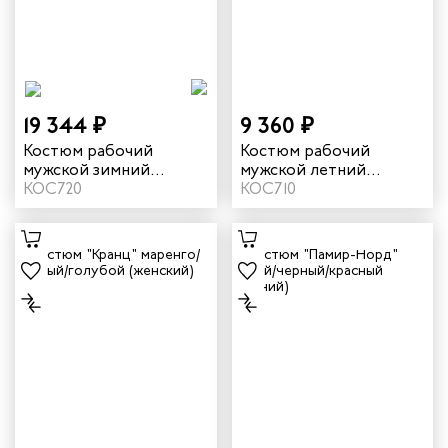
19 344 ₽
9 360 ₽
Костюм рабочий
Костюм рабочий
мужской зимний
мужской летний
"Кранц-Норд" 4 и
КОС720
"Кранц" цвет маренго/
КОС710
особый климатический
черный/голубой
пояс цвет маренго/
черный/голубой