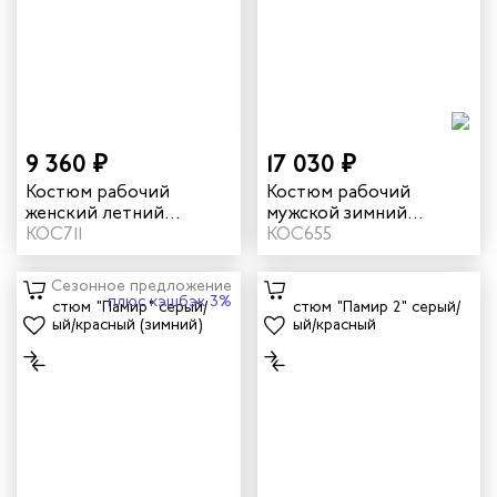
9 360 ₽
17 030 ₽
Костюм рабочий
Костюм рабочий
женский летний
мужской зимний
"Кранц" цвет маренго/
КОС711
"Памир-Норд" 4 и
КОС655
черный/голубой
особый климатический
пояс цвет серый/
Сезонное предложение
черный/красный
плюс кэшбэк 3%