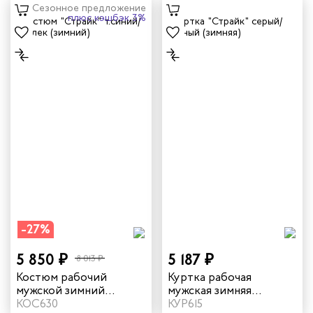
Сезонное предложение
плюс кэшбэк 3%
-27%
5 850 ₽
5 187 ₽
8 013 ₽
Костюм рабочий
Куртка рабочая
мужской зимний
мужская зимняя
"Страйк" цвет темно-
КОС630
"Страйк" цвет серый/
КУР615