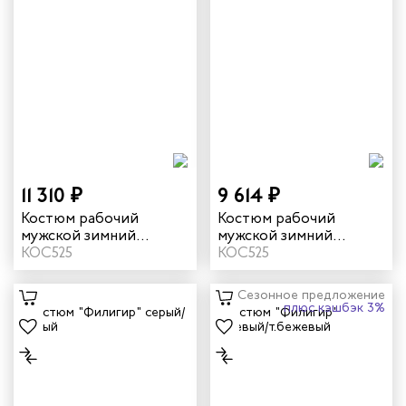
11 310 ₽
9 614 ₽
Костюм рабочий
Костюм рабочий
мужской зимний
мужской зимний
"Филигир" цвет серый/
КОС525
"Филигир" цвет
КОС525
темно-серый
бежевый/хаки
Сезонное предложение
плюс кэшбэк 3%