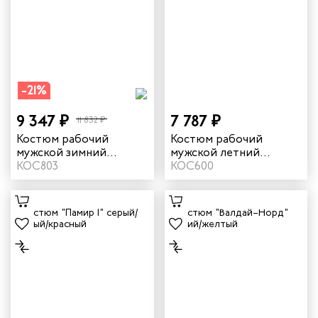
-21%
9 347 ₽
7 787 ₽
11 832 ₽
Костюм рабочий
Костюм рабочий
мужской зимний
мужской летний
"Памир" цвет серый/
КОС803
"Памир" цвет серый/
КОС600
черный/красный
черный/красный