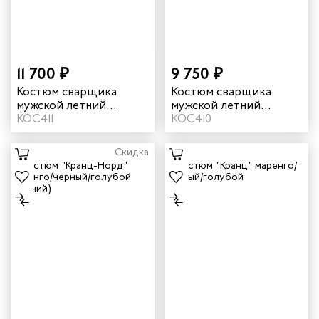
11 700 ₽
9 750 ₽
Костюм сварщика
Костюм сварщика
мужской летний
мужской летний
"Файмер 2" цвет
КОС411
"Файмер 1" цвет серый/
КОС410
черный/желтый
черный
Скидка