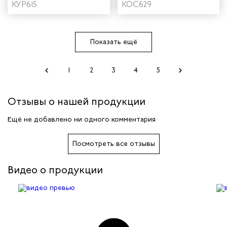
"Страйк" цвет
КУР615
"Страйк" цвет серый/
КОС629
василек/темно-синий
красный
Показать ещё
1
2
3
4
5
Отзывы о нашей продукции
Ещё не добавлено ни одного комментария
Посмотреть все отзывы
Видео о продукции