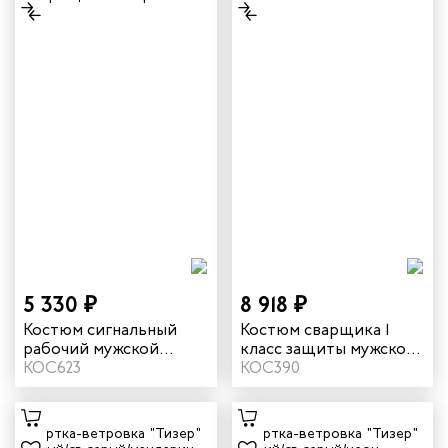
5 330 ₽
8 918 ₽
Костюм сигнальный
Костюм сварщика 1
рабочий мужской
класс защиты мужской
летний "Илион" цвет
КОС623
зимний цвет олива
КОС390
оранжевый/темно-
серый