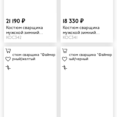
ы услуг
21 190 ₽
18 330 ₽
 и головные уборы
Костюм сварщика
Костюм сварщика
мужской зимний
мужской зимний
"Файмер 2" цвет
КОС342
"Файмер 1" цвет серый/
КОС341
черный/желтый
черный