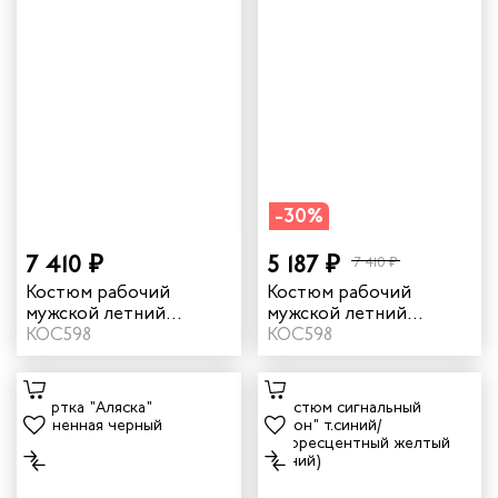
-30%
7 410 ₽
5 187 ₽
7 410 ₽
Костюм рабочий
Костюм рабочий
мужской летний
мужской летний
"Филигир" цвет серый/
КОС598
"Филигир" цвет
КОС598
темно-серый
бежевый/темно-
бежевый