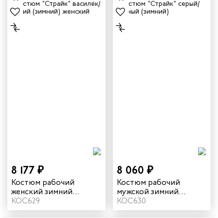
8 177 ₽
8 060 ₽
Костюм рабочий
Костюм рабочий
женский зимний
мужской зимний
"Страйк" цвет
КОС629
"Страйк" цвет серый/
КОС630
василек/темно-синий
красный