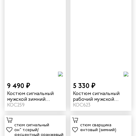
9 490 ₽
5 330 ₽
Костюм сигнальный
Костюм сигнальный
мужской зимний
рабочий мужской
"Илион" цвет графит/
КОС259
летний "Илион" цвет
КОС623
оранжевый
желтый/темно-синий