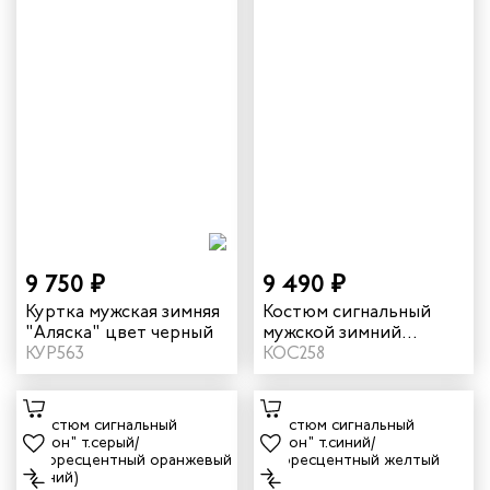
9 750 ₽
9 490 ₽
Куртка мужская зимняя
Костюм сигнальный
"Аляска" цвет черный
мужской зимний
КУР563
"Илион" цвет
КОС258
неоновый/синий