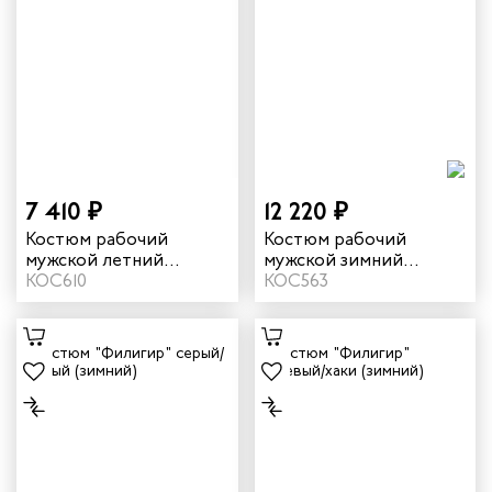
7 410 ₽
12 220 ₽
Костюм рабочий
Костюм рабочий
мужской летний
мужской зимний
"Памир" цвет серый/
КОС610
"Валдай-Норд" 4 и
КОС563
черный/красный
особый климатический
пояс цвет темно-
синий/желтый