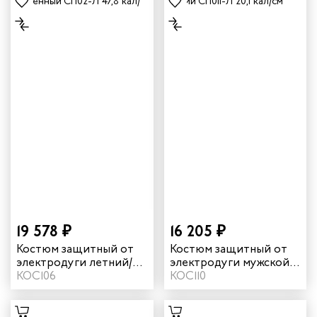
19 578 ₽
16 205 ₽
Костюм защитный от
Костюм защитный от
электродуги летний/
электродуги мужской
демисезонный
КОС106
летний легкий "СП011-
КОС110
усиленный "СП02-Л"
Л" 20,1 кал/см² цвет
47,8 кал/см² цвет
синий
синий/оранжевый