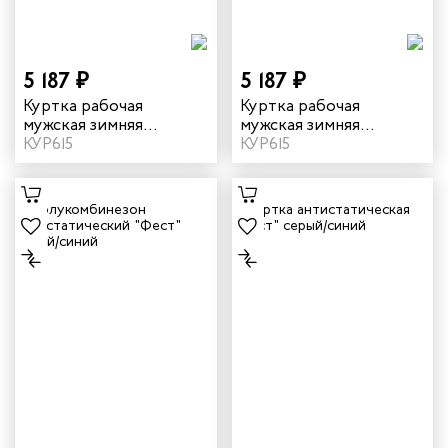
рщика
5 187 ₽
5 187 ₽
и руководителей
Куртка рабочая
Куртка рабочая
мужская зимняя
мужская зимняя
"Страйк" цвет серый/
КУР615
"Страйк" цвет
КУР615
рой помощи
красный
василек/темно-синий
итеров
арей
инистов
ителей
естер