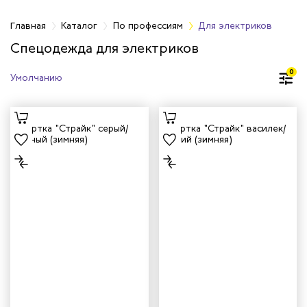
фессиям
Главная
Каталог
По профессиям
Для электриков
Спецодежда для электриков
кмахеров
0
ичных
ря
чиков
ров
жных работников
авцов
енеров