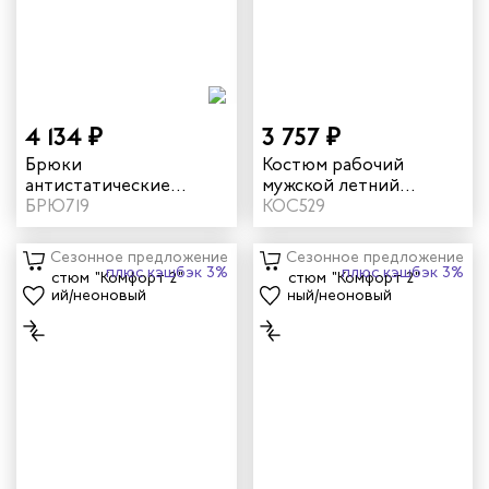
дских работников
иков
4 134 ₽
3 757 ₽
Брюки
Костюм рабочий
антистатические
мужской летний
летние "Фест" цвет
БРЮ719
"Комфорт 2" серый/
КОС529
серый
оранжевый
Сезонное предложение
Сезонное предложение
плюс кэшбэк 3%
плюс кэшбэк 3%