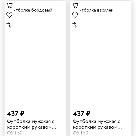
437 ₽
437 ₽
Футболка мужская с
Футболка мужская с
коротким рукавом
коротким рукавом
цвет бордовый
ФУТ501
цвет василек
ФУТ501