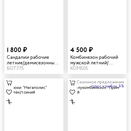
1 800 ₽
4 500 ₽
Сандалии рабочие
Комбинезон рабочий
летние/демисезонные
мужской летний/
"Трейсер" AX16 с КП
БОТ775
демисезонный
КОМ505
цвет серый
"Мегаполис" цвет
василек/темно-синий
Сезонное предложение
плюс кэшбэк 3%