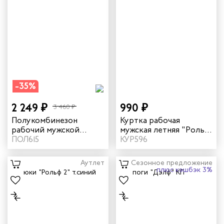
-35%
2 249 ₽
990 ₽
3 460 ₽
Полукомбинезон
Куртка рабочая
рабочий мужской
мужская летняя "Рольф
зимний "Прим" цвет
ПОЛ615
2" цвет темно-синий/
КУР596
темно-синий
бежевый
Аутлет
Сезонное предложение
плюс кэшбэк 3%