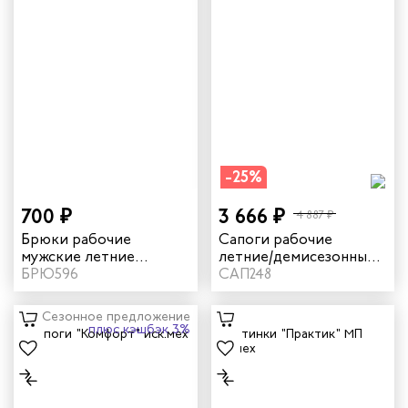
-25%
700 ₽
3 666 ₽
4 887 ₽
Брюки рабочие
Сапоги рабочие
мужские летние
летние/демисезонные
"Рольф 2" цвет темно-
БРЮ596
"Дэлф" с КП цвет
САП248
синий
черный
Сезонное предложение
плюс кэшбэк 3%