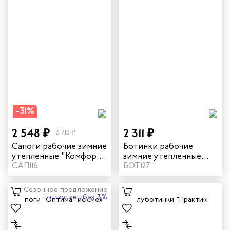
-31%
2 548 ₽
2 311 ₽
3 713 ₽
Сапоги рабочие зимние
Ботинки рабочие
утепленные "Комфорт"
зимние утепленные
цвет черный
САП116
"Практик" с МП цвет
БОТ127
черный
Сезонное предложение
плюс кэшбэк 3%