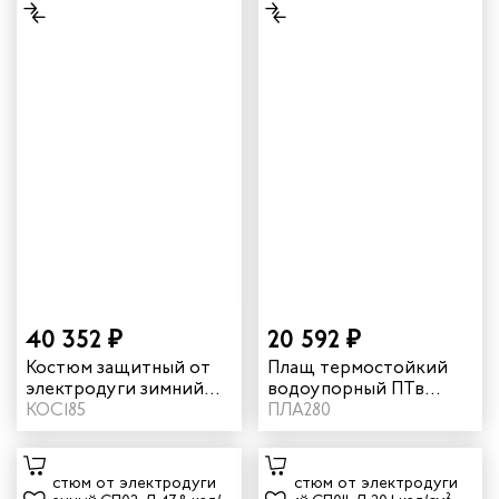
40 352 ₽
20 592 ₽
Костюм защитный от
Плащ термостойкий
электродуги зимний
водоупорный ПТв
"СП08-З" 67,4 кал/см²
КОС185
644W 16 кал/см² цвет
ПЛА280
цвет оранжевый/синий
синий