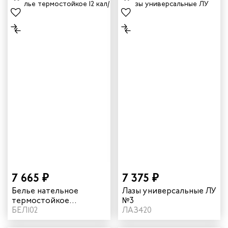
7 665 ₽
7 375 ₽
Белье нательное
Лазы универсальные ЛУ
термостойкое
№3
защитное от
БЕЛ102
ЛАЗ420
электродуги 12 кал/см²