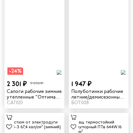
-24%
2 301 ₽
1 947 ₽
3 036 ₽
Сапоги рабочие зимние
Полуботинки рабочие
утепленные "Оптима"
летние/демисезонные
цвет черный
САП120
"Практик" цвет черный
БОТ008