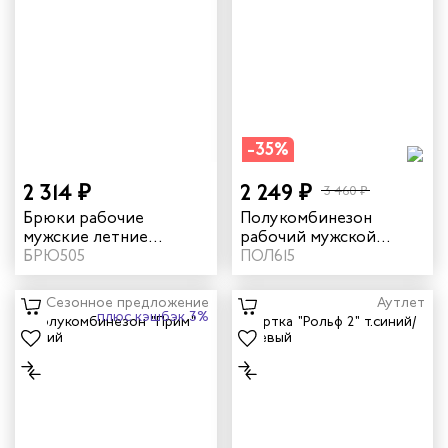
-35%
2 314 ₽
2 249 ₽
3 460 ₽
Брюки рабочие
Полукомбинезон
мужские летние
рабочий мужской
"Мегаполис" цвет
БРЮ505
зимний "Прим" цвет
ПОЛ615
василек/темно-синий
серый
Сезонное предложение
Аутлет
плюс кэшбэк 3%