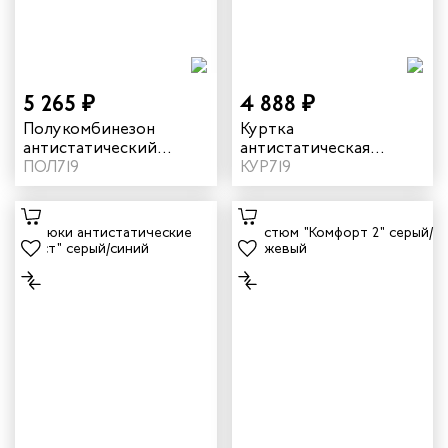
рщиц
сервиса
тажников
5 265 ₽
4 888 ₽
Полукомбинезон
Куртка
антистатический
антистатическая
триков
летний "Фест" цвет
ПОЛ719
летняя мужская "Фест"
КУР719
серый/синий
цвет серый/синий
телей
циантов
ей
ников
оналадчиков