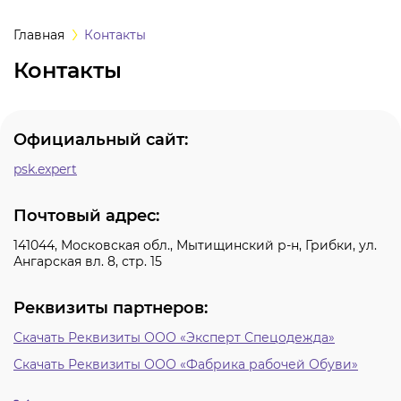
а
Главная
Контакты
Контакты
одежда
одежда
Официальный сайт:
psk.expert
ная одежда
Почтовый адрес:
щитная одежда
141044, Московская обл., Мытищинский р-н, Грибки, ул.
Ангарская вл. 8, стр. 15
овая одежда
Реквизиты партнеров:
ышенных
тур
Скачать Реквизиты ООО «Эксперт Спецодежда»
Скачать Реквизиты ООО «Фабрика рабочей Обуви»
ссивных сред