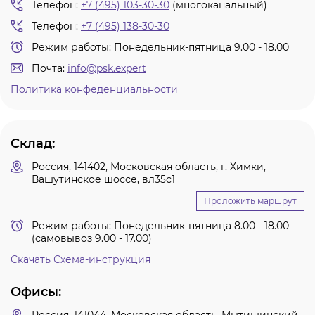
Телефон:
+7 (495) 103-30-30
(многоканальный)
тродуги
Телефон:
+7 (495) 138-30-30
Режим работы: Понедельник-пятница 9.00 - 18.00
ры услуг
Почта:
info@psk.expert
ж и головные
Политика конфеденциальности
я
Склад:
Россия, 141402, Московская область, г. Химки,
я
Вашутинское шоссе, вл35с1
Проложить маршрут
Режим работы: Понедельник-пятница 8.00 - 18.00
(самовывоз 9.00 - 17.00)
Скачать Схема-инструкция
Офисы: