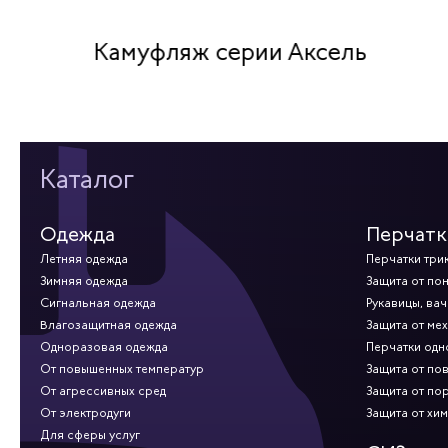
Камуфляж серии Аксель
Каталог
Одежда
Перчатк
Летняя одежда
Перчатки три
Зимняя одежда
Защита от по
Сигнальная одежда
Рукавицы, вач
Влагозащитная одежда
Защита от ме
Одноразовая одежда
Перчатки од
От повышенных температур
Защита от по
От агрессивных сред
Защита от по
От электродуги
Защита от хи
Для сферы услуг