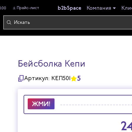
b2bSpace
Компания
Кли
Прайс-лист
0.00
Бейсболка Кепи
5
Артикул:
КЕП501
2