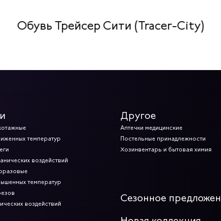
Обувь Трейсер Сити (Tracer-City)
и
Другое
котажные
Аптечки медицинские
ниженных температур
Постельные принадлежности
еги
Хозинвентарь и бытовая химия
ханических воздействий
норазовые
вышенных температур
резов
Сезонное предложе
мических воздействий
Новая коллекция