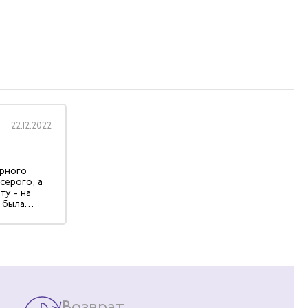
22.12.2022
ерного
серого, а
ту - на
 была
огда пришел
отела!
 строчка
з 5!
Возврат