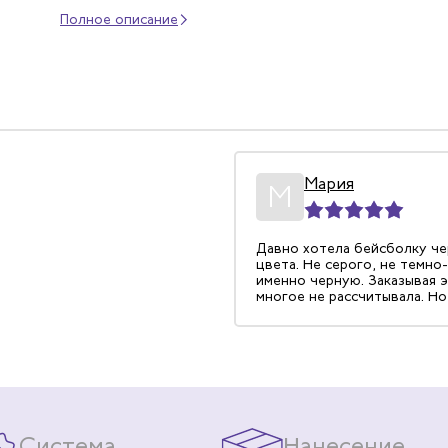
Полное описание
Мария
М
Давно хотела бейсболку ч
цвета. Не серого, не темно-
именно черную. Заказывая э
многое не рассчитывала. Но
очень приятно удивлена, к
именно тот цвет, который х
Швы один к одному, каждая
ровная. Вообще, 10 баллов и
Система
Нанесение