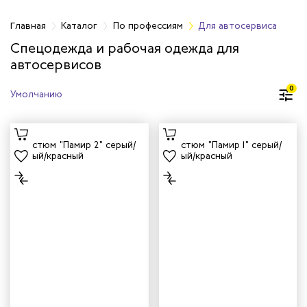
фессиям
Главная
Каталог
По профессиям
Для автосервиса
Спецодежда и рабочая одежда для
автосервисов
жных работников
0
авцов
енеров
рщика
и руководителей
рой помощи
итеров
арей