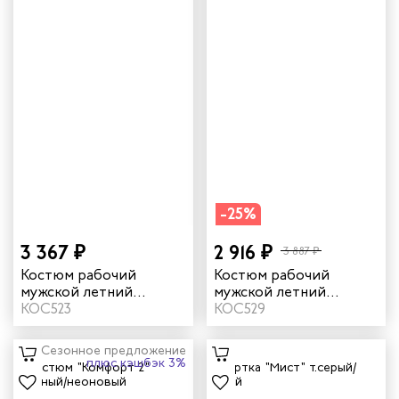
-25%
3 367 ₽
2 916 ₽
3 887 ₽
Костюм рабочий
Костюм рабочий
мужской летний
мужской летний
"Комфорт 1" цвет
КОС523
"Комфорт 2" неоновый/
КОС529
оранжевый/серый
темно-синий
Сезонное предложение
плюс кэшбэк 3%