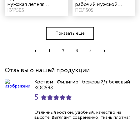
мужская летняя
рабочий мужской
"Мегаполис" цвет
КУР505
летний "Мегаполис"
ПОЛ505
василек/темно-синий
цвет василек/темно-
синий
Показать ещё
1
2
3
4
Отзывы о нашей продукции
Костюм "Филигир" бежевый/т.бежевый
КОС598
5
Отличный костюм, удобный, качество на
высоте. Выглядит современно, ткань плотная.