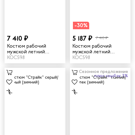
циантов
ей
-30%
кмахеров
7 410 ₽
5 187 ₽
7 410 ₽
ичных
Костюм рабочий
Костюм рабочий
мужской летний
мужской летний
"Филигир" цвет серый/
КОС598
"Филигир" цвет
КОС598
ря
темно-серый
бежевый/темно-
бежевый
Сезонное предложение
чиков
плюс кэшбэк 3%
ров
ников
оналадчиков