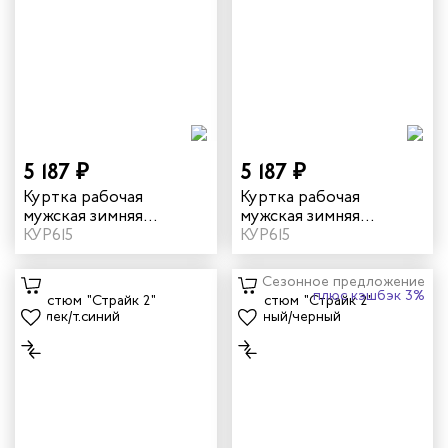
5 187 ₽
5 187 ₽
Куртка рабочая
Куртка рабочая
мужская зимняя
мужская зимняя
"Страйк" цвет серый/
КУР615
"Страйк" цвет
КУР615
красный
василек/темно-синий
Сезонное предложение
плюс кэшбэк 3%