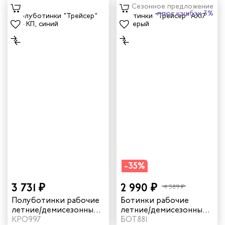
бежевый
Сезонное предложение
плюс кэшбэк 3%
-35%
3 731 ₽
2 990 ₽
4 589 ₽
Полуботинки рабочие
Ботинки рабочие
летние/демисезонные
летние/демисезонные
"Трейсер" AX24 с КП
КРО997
"Трейсер" AX17 с КП
БОТ881