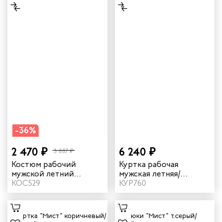
-36%
2 470 ₽
6 240 ₽
3 887 ₽
Костюм рабочий
Куртка рабочая
мужской летний
мужская летняя/
"Комфорт 2" зеленый/
КОС529
демисезонная "Мист"
КУР760
неоновый
цвет т.серый/серый