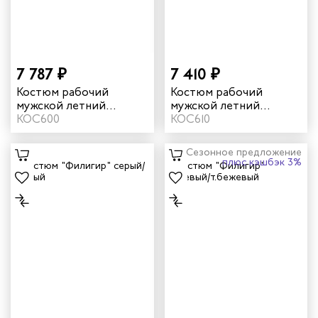
инистов
ителей
7 787 ₽
7 410 ₽
Костюм рабочий
Костюм рабочий
естер
мужской летний
мужской летний
"Памир" цвет серый/
КОС600
"Памир" цвет серый/
КОС610
черный/красный
черный/красный
рщиц
Сезонное предложение
плюс кэшбэк 3%
сервиса
тажников
триков
телей