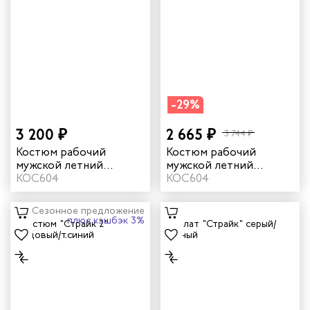
-29%
3 200 ₽
2 665 ₽
3 744 ₽
Костюм рабочий
Костюм рабочий
мужской летний
мужской летний
"Страйк 2" цвет
КОС604
"Страйк 2" цвет
КОС604
василек/темно-синий
зеленый/черный
Сезонное предложение
плюс кэшбэк 3%