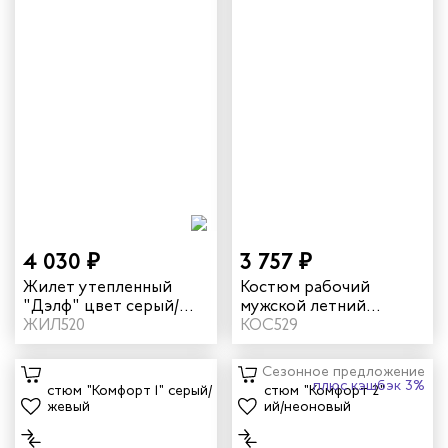
4 030 ₽
3 757 ₽
Жилет утепленный
Костюм рабочий
"Дэлф" цвет серый/
мужской летний
черный
ЖИЛ520
"Комфорт 2" серый/
КОС529
оранжевый
Сезонное предложение
плюс кэшбэк 3%