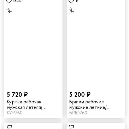
5 720 ₽
5 200 ₽
Куртка рабочая
Брюки рабочие
мужская летняя/
мужские летние/
демисезонная "Мист"
КУР760
демисезонные "Мист"
БРЮ760
цвет коричневый/
цвет т.серый/серый
бежевый