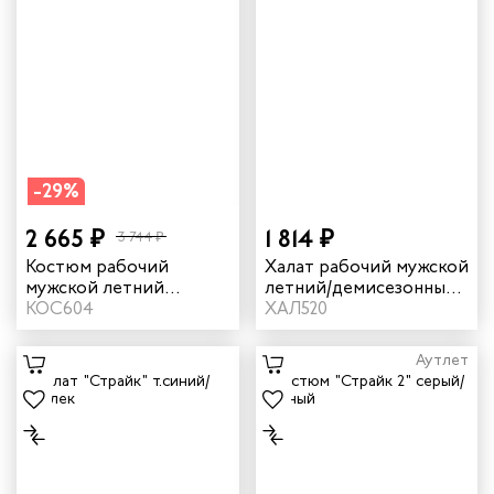
-29%
2 665 ₽
1 814 ₽
3 744 ₽
Костюм рабочий
Халат рабочий мужской
мужской летний
летний/демисезонный
"Страйк 2" цвет
КОС604
"Страйк" цвет серый/
ХАЛ520
бордовый/темно-
красный
синий
Аутлет