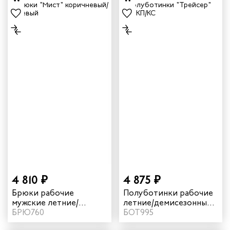
4 810 ₽
4 875 ₽
Брюки рабочие
Полуботинки рабочие
мужские летние/
летние/демисезонные
демисезонные "Мист"
БРЮ760
"Трейсер" TR16 с КП/КС
БОТ995
цвет коричневый/
цвет черный