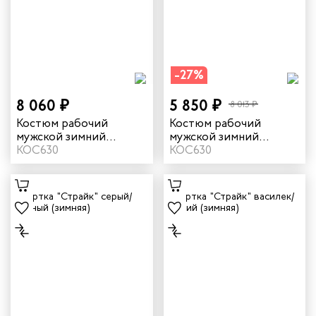
дских работников
иков
-27%
8 060 ₽
5 850 ₽
8 013 ₽
Костюм рабочий
Костюм рабочий
мужской зимний
мужской зимний
"Страйк" цвет серый/
КОС630
"Страйк" цвет темно-
КОС630
красный
синий/василек