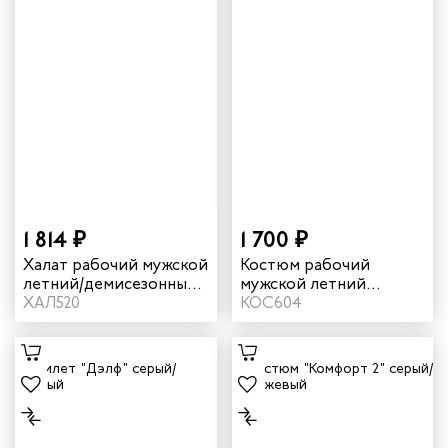
1 814 ₽
1 700 ₽
Халат рабочий мужской
Костюм рабочий
летний/демисезонный
мужской летний
"Страйк" цвет темно-
ХАЛ520
"Страйк 2" цвет серый/
КОС604
синий/василек
красный