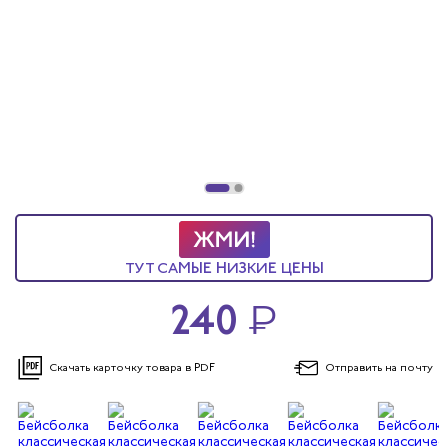
ы услуг
 и головные уборы
ТУТ САМЫЕ НИЗКИЕ ЦЕНЫ
240
₽
Скачать карточку
товара в PDF
Отправить
на почту