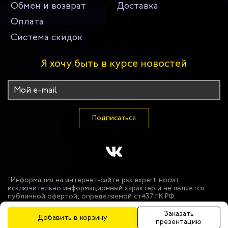
Обмен и возврат
Доставка
Оплата
Система скидок
Я хочу быть в курсе новостей
Подписаться
"Информация на интернет-сайте psk.expert носит
исключительно информационный характер и не является
публичной офертой, определяемой ст.437 ГК РФ.
Производитель оставляет за собой право в одностороннем
порядке вносить изменения в состав материалов,
Заказать
Добавить в корзину
используемых в производстве продукции, при условии
презентацию