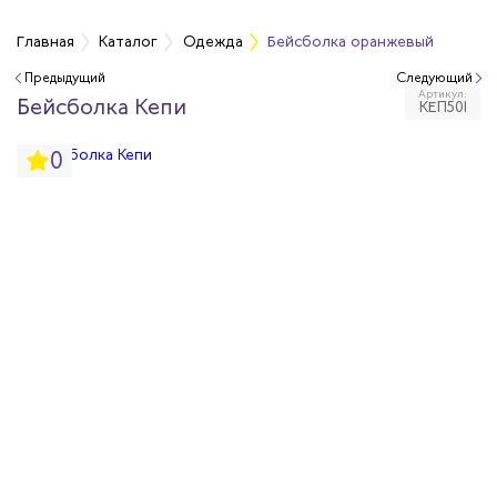
а
Главная
Каталог
Одежда
Бейсболка оранжевый
Предыдущий
Следующий
Артикул:
дежда
Бейсболка Кепи
КЕП501
0
дежда
ая одежда
итная одежда
вая одежда
шенных температур
сивных сред
родуги