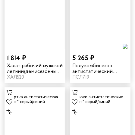
1 814 ₽
5 265 ₽
Халат рабочий мужской
Полукомбинезон
летний/демисезонный
антистатический
"Страйк" цвет темно-
ХАЛ520
летний "Фест" цвет
ПОЛ719
синий/василек
серый/синий