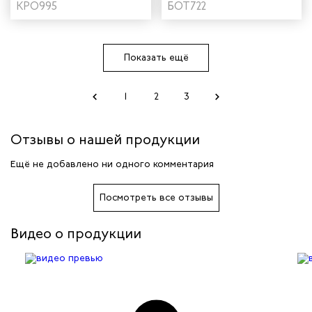
"Трейсер" AX18 с КП
КРО995
"Трейсер" AX23 с КП
БОТ722
цвет черный/голубой
цвет черный/неоновый
Показать ещё
1
2
3
Отзывы о нашей продукции
Ещё не добавлено ни одного комментария
Посмотреть все отзывы
Видео о продукции