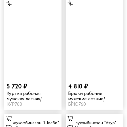
5 720 ₽
4 810 ₽
Куртка рабочая
Брюки рабочие
мужская летняя/
мужские летние/
демисезонная "Мист"
КУР760
демисезонные "Мист"
БРЮ760
цвет коричневый/
цвет коричневый/
бежевый
бежевый