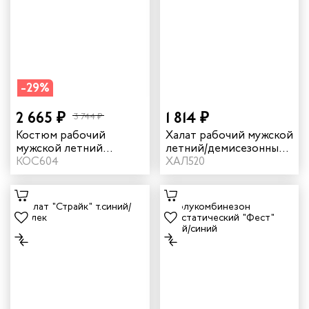
-29%
2 665 ₽
1 814 ₽
3 744 ₽
Костюм рабочий
Халат рабочий мужской
мужской летний
летний/демисезонный
"Страйк 2" цвет
КОС604
"Страйк" цвет серый/
ХАЛ520
бордовый/темно-
красный
синий