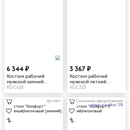
6 344 ₽
3 367 ₽
Костюм рабочий
Костюм рабочий
мужской зимний
мужской летний
"Комфорт" цвет
КОС628
"Комфорт 1" цвет
КОС523
темно-серый/
оранжевый/серый
оранжевый
Аутлет
Сезонное предложение
плюс кэшбэк 3%