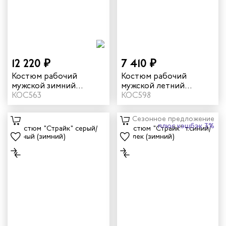
дских работников
иков
12 220 ₽
7 410 ₽
Костюм рабочий
Костюм рабочий
мужской зимний
мужской летний
"Валдай-Норд" 4 и
КОС563
"Филигир" цвет серый/
КОС598
особый климатический
темно-серый
пояс цвет темно-
Сезонное предложение
синий/желтый
плюс кэшбэк 3%