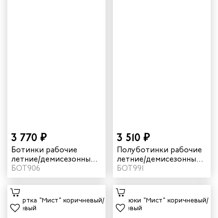
3 770 ₽
3 510 ₽
Ботинки рабочие
Полуботинки рабочие
летние/демисезонные
летние/демисезонные
"Трейсер" BX21 с КП
БОТ906
"Трейсер" BX21 для
БОТ991
цвет черный/
ИТР цвет черный/
коричневый
коричневый