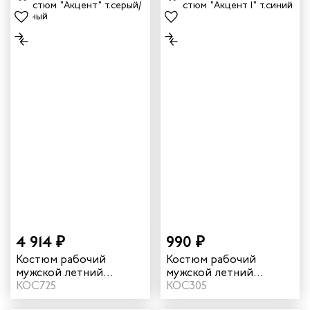
4 914 ₽
990 ₽
Костюм рабочий
Костюм рабочий
мужской летний
мужской летний
"Акцент" цвет темно-
КОС725
"Акцент 1" цвет темно-
КОС305
серый/красный
синий