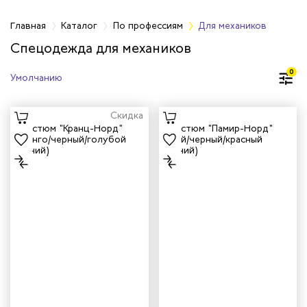
фессиям
Главная
Каталог
По профессиям
Для механиков
Спецодежда для механиков
тажников
0
триков
Скидка
телей
циантов
ей
кмахеров
ичных
ря