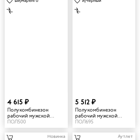
4 615 ₽
5 512 ₽
Полукомбинезон
Полукомбинезон
рабочий мужской
рабочий мужской
летний "Шелби" цвет
ПОЛ500
летний "Azur" цвет
ПОЛ695
черный
синий/черный
Новинка
Аутлет