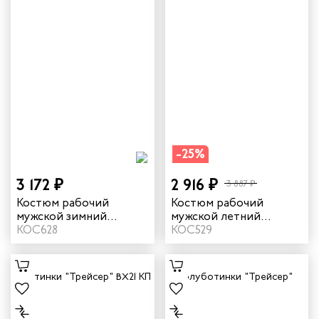
-25%
3 172 ₽
2 916 ₽
3 887 ₽
Костюм рабочий
Костюм рабочий
мужской зимний
мужской летний
"Комфорт" цвет
КОС628
"Комфорт 2" неоновый/
КОС529
темно-зеленый/
темно-синий
неоновый