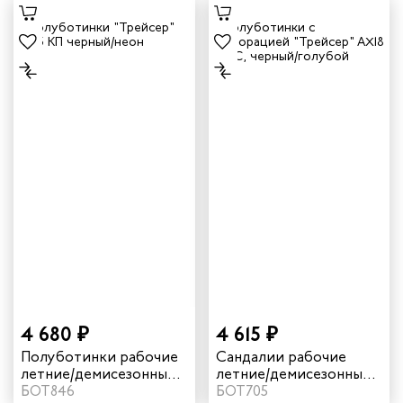
4 680 ₽
4 615 ₽
Полуботинки рабочие
Сандалии рабочие
летние/демисезонные
летние/демисезонные
"Трейсер" AX23 с КП
БОТ846
"Трейсер" AX18 с КП/КС
БОТ705