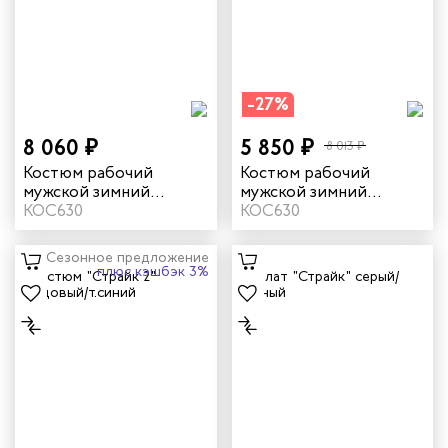
-27%
8 060 ₽
5 850 ₽
8 013 ₽
Костюм рабочий
Костюм рабочий
мужской зимний
мужской зимний
"Страйк" цвет серый/
КОС630
"Страйк" цвет темно-
КОС630
красный
синий/василек
Сезонное предложение
плюс кэшбэк 3%