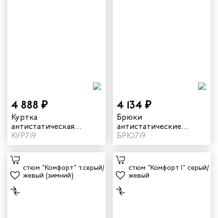
4 888 ₽
4 134 ₽
Куртка
Брюки
антистатическая
антистатические
летняя мужская "Фест"
КУР719
летние "Фест" цвет
БРЮ719
цвет серый/синий
серый