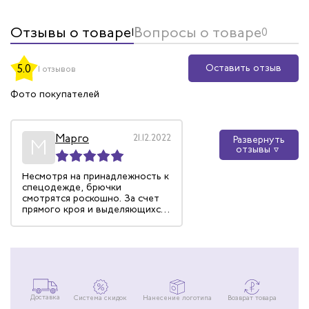
Отзывы о товаре
Вопросы о товаре
1
0
Оставить отзыв
5.0
1 отзывов
Фото покупателей
Марго
21.12.2022
Развернуть
М
отзывы
Несмотря на принадлежность к
спецодежде, брючки
смотрятся роскошно. За счет
прямого кроя и выделяющихся
швов по бокам выглядят
придают элегантности и
визуально удлиняют ноги. Я
довольна!
Доставка
Система скидок
Нанесение логотипа
Возврат товара