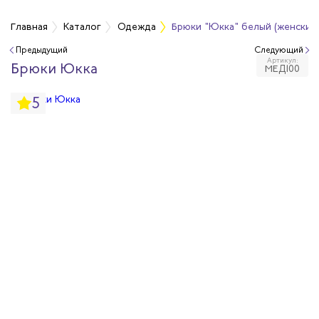
а
Главная
Каталог
Одежда
Брюки "Юкка" белый (женские
Предыдущий
Следующий
Артикул:
дежда
Брюки Юкка
МЕД100
5
дежда
ая одежда
итная одежда
вая одежда
шенных температур
сивных сред
родуги