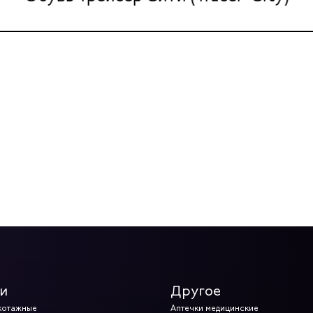
и
Другое
котажные
Аптечки медицинские