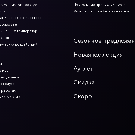
ниженных температур
Постельные принадлежности
еги
Хозинвентарь и бытовая химия
ханических воздействий
норазовые
вышенных температур
резов
Сезонное предложе
мических воздействий
Новая коллекция
ы
Аутлет
 лица
ов дыхания
Скидка
ов слуха
 работах
Скоро
ческие СИЗ