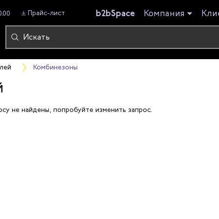
b2bSpace
Компания
Кли
Прайс-лист
0.00
лей
Комбинезоны
й
осу не найдены, попробуйте изменить запрос.