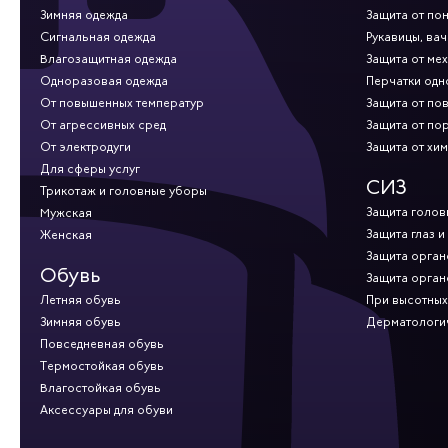
Зимняя одежда
Защита от по
Сигнальная одежда
Рукавицы, вач
Влагозащитная одежда
Защита от ме
Одноразовая одежда
Перчатки од
От повышенных температур
Защита от по
От агрессивных сред
Защита от по
От электродуги
Защита от хи
Для сферы услуг
СИЗ
Трикотаж и головные уборы
Защита голов
Мужская
Защита глаз и
Женская
Защита орган
Обувь
Защита орган
Летняя обувь
При высотных
Зимняя обувь
Дерматологи
Повседневная обувь
Термостойкая обувь
Влагостойкая обувь
Аксессуары для обуви