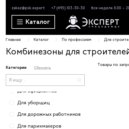
zakaz@psk.expert
+7 (495) 103-30-30
Вся неделя 8.00 – 2
Для врачей
Каталог
Для медсестер
Для слесарей
Главная
Каталог
По профессиям
Для строите
Для горничных
Комбинезоны для строителе
Для монтажников
Товары по запр
Для строителей
Категории
Сбросить
Для грузчиков
Для официантов
Для уборщиц
Для дорожных работников
Для парикмахеров