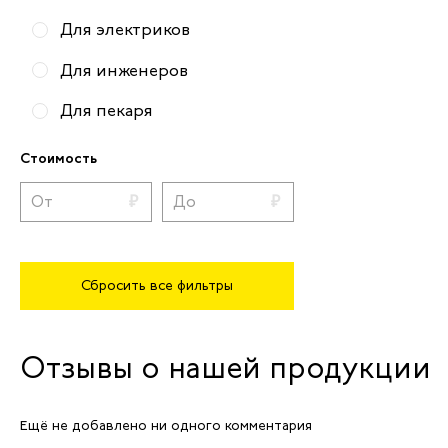
Для электриков
Для инженеров
Для пекаря
Для ИТР и руководителей
Стоимость
Для поваров
Для автосервиса
Для кондитеров
Сбросить все фильтры
Для продавцов
Для сварщика
Отзывы о нашей продукции
Для водителей
Ещё не добавлено ни одного комментария
Для машинистов