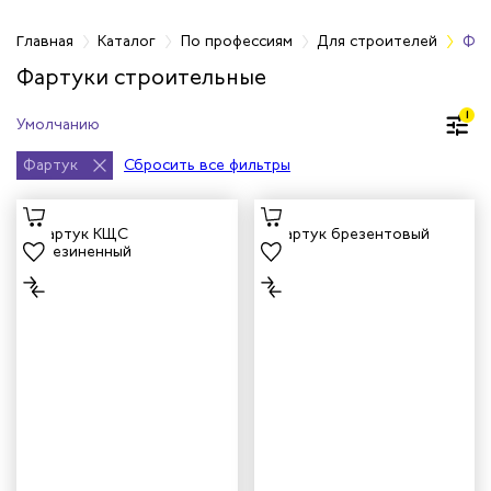
фессиям
Главная
Каталог
По профессиям
Для строителей
Фар
Фартуки строительные
тажников
1
триков
Фартук
Сбросить все фильтры
телей
циантов
ей
кмахеров
ичных
ря