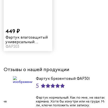
итеров
арей
инистов
449 ₽
ителей
Фартук влагозащитый
универсальный
удлиненный цвет
ФАР203
естер
розовый
рщиц
Отзывы о нашей продукции
сервиса
Фартук брезентовый ФАР301
ников
5
оналадчиков
Фартук нормальный. Как по мне, не хватает
кармана. Хотя бы изнутри или на груди. Мало
ли, ключи положить или записку.