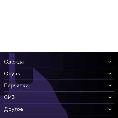
дских работников
иков
Одежда
Обувь
Перчатки
СИЗ
Другое