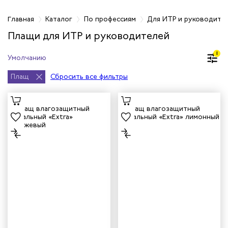
фессиям
Главная
Каталог
По профессиям
Для ИТР и руководите
Плащи для ИТР и руководителей
ров
1
жных работников
Плащ
Сбросить все фильтры
авцов
енеров
рщика
и руководителей
рой помощи
итеров