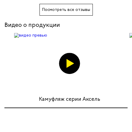
телей
Посмотреть все отзывы
циантов
Видео о продукции
ей
кмахеров
ичных
ря
чиков
Камуфляж серии Аксель
ников
оналадчиков