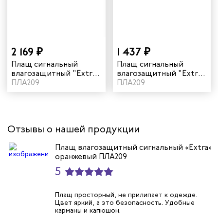
арей
инистов
2 169 ₽
1 437 ₽
Плащ сигнальный
Плащ сигнальный
ителей
влагозащитный "Extra"
влагозащитный "Extra"
ПВХ цвет оранжевый
ПЛА209
ПВХ цвет лимон
ПЛА209
естер
рщиц
Отзывы о нашей продукции
сервиса
Плащ влагозащитный сигнальный «Extra»
оранжевый ПЛА209
тажников
5
триков
Плащ просторный, не прилипает к одежде.
Цвет яркий, а это безопасность. Удобные
карманы и капюшон.