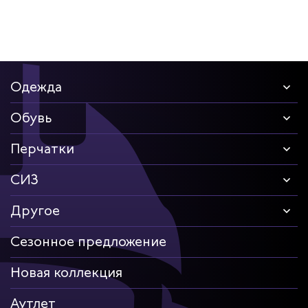
дских работников
иков
Одежда
Обувь
Перчатки
СИЗ
Другое
Сезонное предложение
Новая коллекция
Аутлет