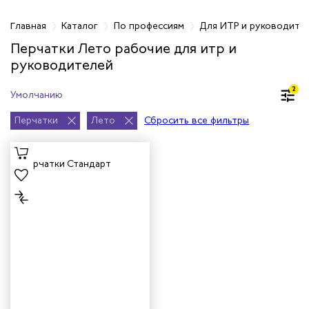
фессиям
Главная
Каталог
По профессиям
Для ИТР и руководите
Перчатки Лето рабочие для итр и
руководителей
чиков
2
ров
Перчатки
Лето
Сбросить все фильтры
жных работников
авцов
енеров
рщика
и руководителей
рой помощи