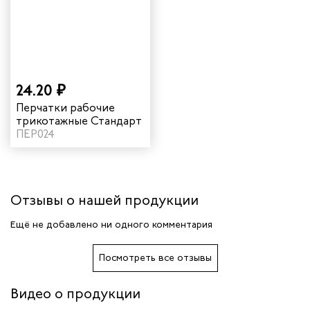
итеров
арей
24.20 ₽
инистов
Перчатки рабочие
трикотажные Стандарт
ПЕР024
ителей
естер
Отзывы о нашей продукции
рщиц
Ещё не добавлено ни одного комментария
сервиса
Посмотреть все отзывы
тажников
Видео о продукции