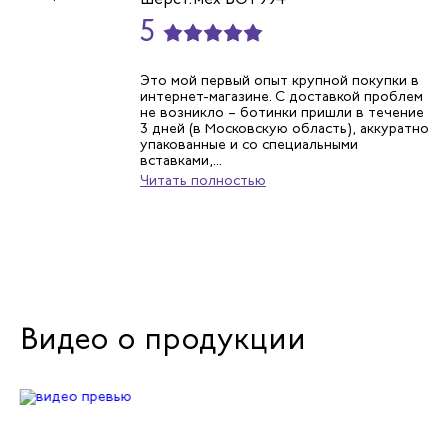
5
Для механиков
Для пусконаладчиков
Это мой первый опыт крупной покупки в
интернет-магазине. С доставкой проблем
Для складских работников
не возникло – ботинки пришли в течение
3 дней (в Московскую область), аккуратно
упакованные и со специальными
Для техников
вставками,...
Читать полностью
Вся рабочая обувь
Видео о продукции