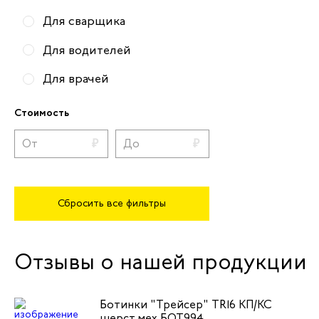
Для сварщика
Для водителей
Для врачей
Для медсестер
Стоимость
Для скорой помощи
Для горничных
Для монтажников
Сбросить все фильтры
Для слесарей
Для грузчиков
Отзывы о нашей продукции
Для официантов
Ботинки "Трейсер" TR16 КП/КС
Для строителей
шерст.мех БОТ994