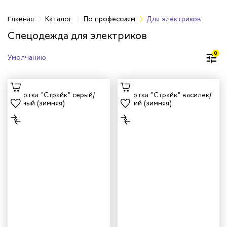
фессиям
Главная
Каталог
По профессиям
Для электриков
Спецодежда для электриков
ей
0
кмахеров
ичных
ря
чиков
ров
жных работников
авцов