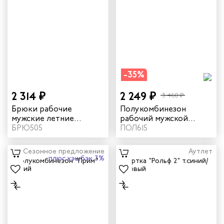
-35%
2 314 ₽
2 249 ₽
3 460 ₽
Брюки рабочие
Полукомбинезон
мужские летние
рабочий мужской
"Мегаполис" цвет
БРЮ505
зимний "Прим" цвет
ПОЛ615
василек/темно-синий
серый
Сезонное предложение
Аутлет
плюс кэшбэк 3%