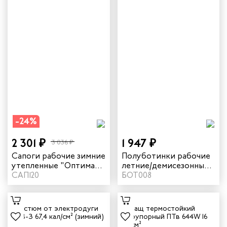
-24%
2 301 ₽
1 947 ₽
3 036 ₽
Сапоги рабочие зимние
Полуботинки рабочие
утепленные "Оптима"
летние/демисезонные
цвет черный
САП120
"Практик" цвет черный
БОТ008