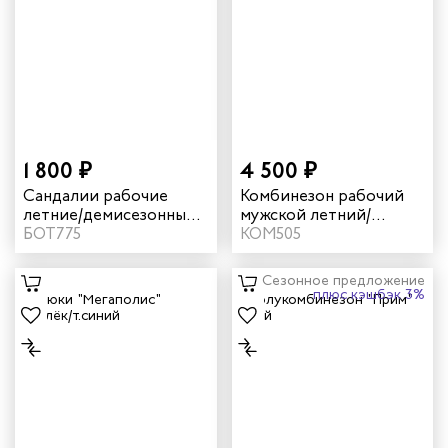
1 800 ₽
4 500 ₽
Сандалии рабочие
Комбинезон рабочий
летние/демисезонные
мужской летний/
"Трейсер" AX16 с КП
БОТ775
демисезонный
КОМ505
цвет серый
"Мегаполис" цвет
василек/темно-синий
Сезонное предложение
плюс кэшбэк 3%