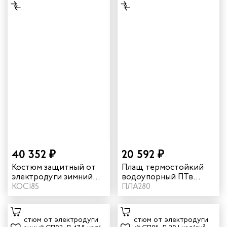
40 352 ₽
20 592 ₽
Костюм защитный от
Плащ термостойкий
электродуги зимний
водоупорный ПТв
"СП08-З" 67,4 кал/см²
КОС185
644W 16 кал/см² цвет
ПЛА280
цвет оранжевый/синий
синий