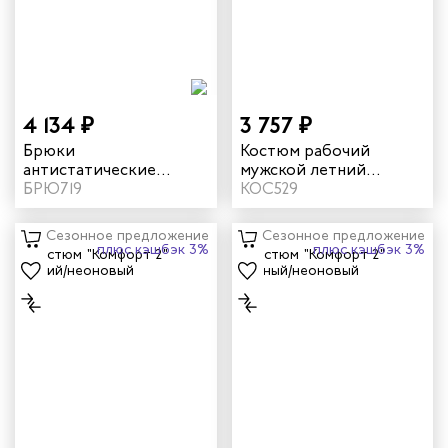
дских работников
иков
4 134 ₽
3 757 ₽
Брюки
Костюм рабочий
антистатические
мужской летний
летние "Фест" цвет
БРЮ719
"Комфорт 2" серый/
КОС529
серый
оранжевый
Сезонное предложение
Сезонное предложение
плюс кэшбэк 3%
плюс кэшбэк 3%