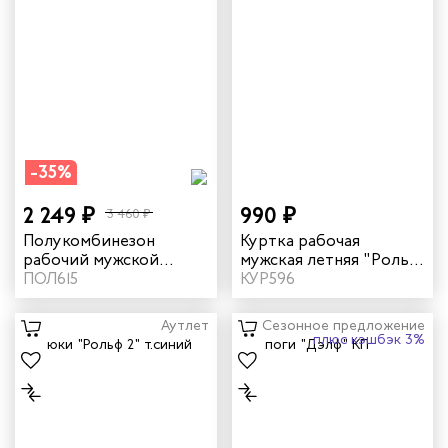
-35%
2 249 ₽
990 ₽
3 460 ₽
Полукомбинезон
Куртка рабочая
рабочий мужской
мужская летняя "Рольф
зимний "Прим" цвет
ПОЛ615
2" цвет темно-синий/
КУР596
темно-синий
бежевый
Аутлет
Сезонное предложение
плюс кэшбэк 3%