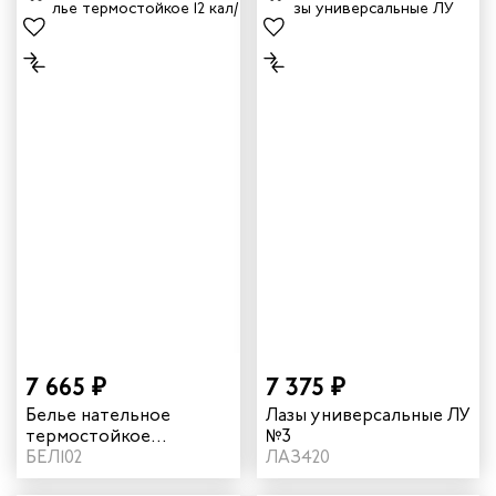
7 665 ₽
7 375 ₽
Белье нательное
Лазы универсальные ЛУ
термостойкое
№3
защитное от
БЕЛ102
ЛАЗ420
электродуги 12 кал/см²