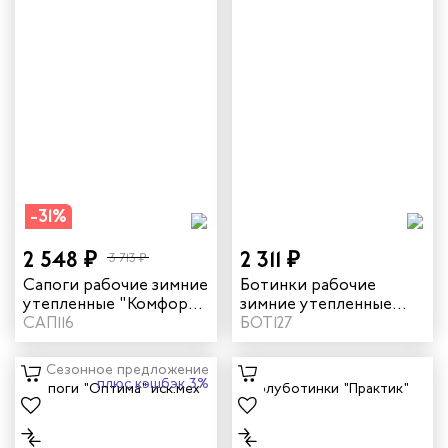
-31%
2 548 ₽
2 311 ₽
3 713 ₽
Сапоги рабочие зимние
Ботинки рабочие
утепленные "Комфорт"
зимние утепленные
цвет черный
САП116
"Практик" с МП цвет
БОТ127
черный
Сезонное предложение
плюс кэшбэк 3%