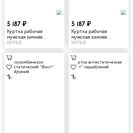
енеров
5 187 ₽
5 187 ₽
рщика
Куртка рабочая
Куртка рабочая
мужская зимняя
мужская зимняя
"Страйк" цвет серый/
КУР615
"Страйк" цвет
КУР615
и руководителей
красный
василек/темно-синий
рой помощи
итеров
арей
инистов
ителей