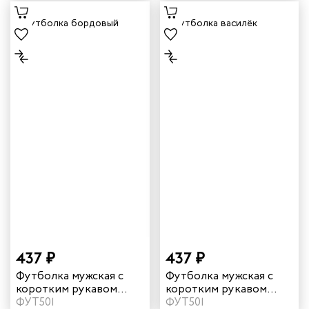
437 ₽
437 ₽
Футболка мужская с
Футболка мужская с
коротким рукавом
коротким рукавом
цвет бордовый
ФУТ501
цвет василек
ФУТ501