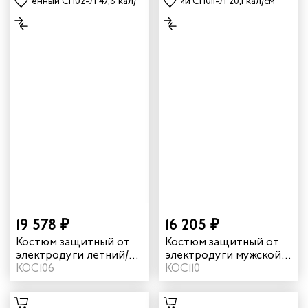
19 578 ₽
16 205 ₽
Костюм защитный от
Костюм защитный от
электродуги летний/
электродуги мужской
демисезонный
КОС106
летний легкий "СП011-
КОС110
усиленный "СП02-Л"
Л" 20,1 кал/см² цвет
47,8 кал/см² цвет
синий
синий/оранжевый