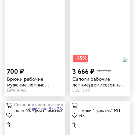
-25%
700 ₽
3 666 ₽
4 887 ₽
Брюки рабочие
Сапоги рабочие
мужские летние
летние/демисезонные
"Рольф 2" цвет темно-
БРЮ596
"Дэлф" с КП цвет
САП248
синий
черный
Сезонное предложение
плюс кэшбэк 3%