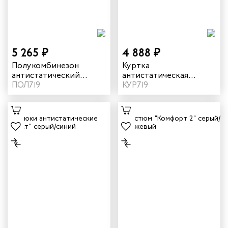
естер
рщиц
сервиса
5 265 ₽
4 888 ₽
Полукомбинезон
Куртка
антистатический
антистатическая
тажников
летний "Фест" цвет
ПОЛ719
летняя мужская "Фест"
КУР719
серый/синий
цвет серый/синий
триков
телей
циантов
ников
оналадчиков