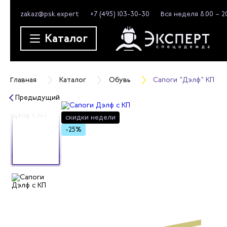
zakaz@psk.expert
+7 (495) 103-30-30
Вся неделя 8.00 – 2
Каталог
Главная
Каталог
Обувь
Сапоги "Дэлф" КП
Предыдущий
скидки
недели
-25%