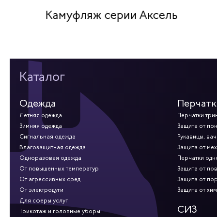
Камуфляж серии Аксель
Каталог
Одежда
Перчатк
Летняя одежда
Перчатки три
Зимняя одежда
Защита от по
Сигнальная одежда
Рукавицы, вач
Влагозащитная одежда
Защита от ме
Одноразовая одежда
Перчатки од
От повышенных температур
Защита от по
От агрессивных сред
Защита от по
От электродуги
Защита от хи
Для сферы услуг
СИЗ
Трикотаж и головные уборы