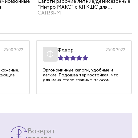
емисезонные
Сапоги рабочие летние/демисезонные
й
"Нитро МАКС" с КП КЩС для
литейщика цвет черный
САП381-М
Федор
25.08.2022
25.08.2022
Ф
 кожаные.
Эргономичные сапоги, удобные и
жающие
легкие. Подошва термостойкая, что
для меня стало главным плюсом.
Возврат