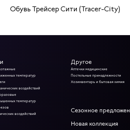
Обувь Трейсер Сити (Tracer-City)
и
Другое
котажные
Аптечки медицинские
ниженных температур
Постельные принадлежности
еги
Хозинвентарь и бытовая химия
ханических воздействий
норазовые
вышенных температур
резов
Сезонное предложе
мических воздействий
Новая коллекция