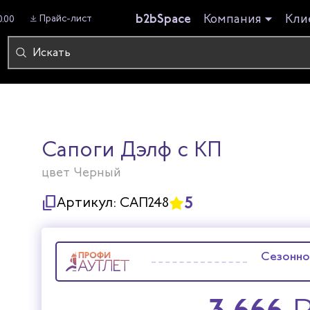
b2bSpace
Компания
Кли
Прайс-лист
0.00
Сапоги Дэлф с КП
цвет Черный
5
Артикул:
САП248
Сезонно
3 666