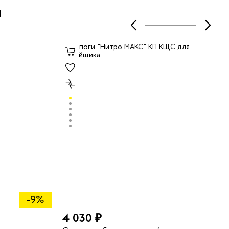
ы
-9%
4 030 ₽