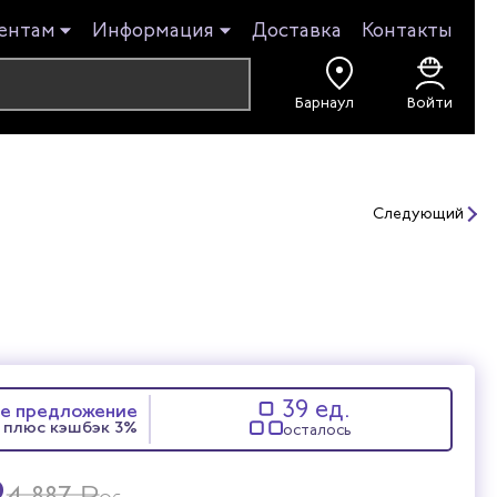
ентам
Информация
Доставка
Контакты
Войти
Следующий
39 ед.
е предложение
плюс кэшбэк 3%
осталось
₽
₽
4 887