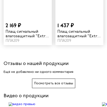
чиков
ров
2 169 ₽
1 437 ₽
Плащ сигнальный
Плащ сигнальный
жных работников
влагозащитный "Extra"
влагозащитный "Extra"
ПВХ цвет оранжевый
ПЛА209
ПВХ цвет лимон
ПЛА209
авцов
енеров
Отзывы о нашей продукции
рщика
Ещё не добавлено ни одного комментария
и руководителей
Посмотреть все отзывы
рой помощи
Видео о продукции