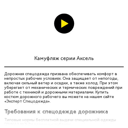
итеров
арей
инистов
ителей
естер
Камуфляж серии Аксель
рщиц
Дорожная спецодежда призвана обеспечивать комфорт в
непростых рабочих условиях. Она защищает от непогоды,
включая сильный ветер и осадки, а также холод. При этом
сервиса
уберегает от механических и термических повреждений при
работе с техникой и дорожными материалами. Купить
костюм дорожного рабочего вы можете на нашем сайте
ников
«Эксперт Спецодежда».
Требования к спецодежде дорожника
оналадчиков
Типовые нормы бесплатной выдачи специальной одежды
ПРИКАЗ №767Н дорожных рабочих: