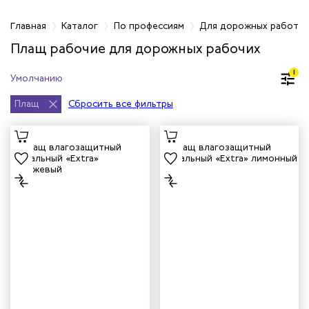
фессиям
Главная
Каталог
По профессиям
Для дорожных работн
Плащ рабочие для дорожных рабочих
тажников
1
триков
Плащ
Сбросить все фильтры
телей
циантов
ей
кмахеров
ичных
ря