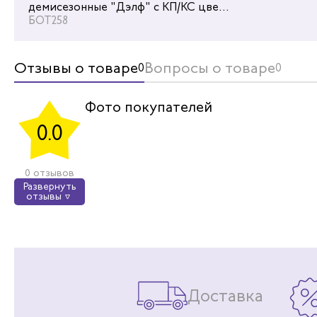
демисезонные "Дэлф" с КП/КС цвет
Ботинки р
черный/бежевый
БОТ258
"Дэлф" с 
БОТ253
Отзывы о товаре
Вопросы о товаре
0
0
Фото покупателей
0.0
0 отзывов
Развернуть
отзывы
Доставка