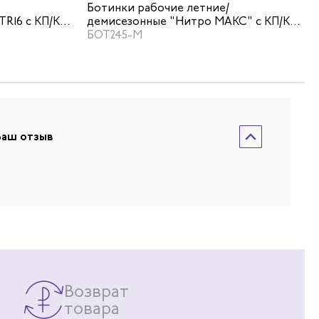
Ботинки рабочие летние/
TR16 с КП/КС
демисезонные "Нитро МАКС" с КП/КС
КЩС цвет черный
БОТ245-М
Ваш отзыв
Возврат
товара