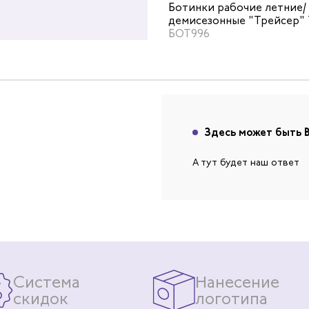
абочие зимние утепленные
Ботинки рабочие летние/
КП цвет черный/бежевый
демисезонные "Трейсер" 
цвет черный
БОТ996
Здесь может быть 
А тут будет наш ответ
Система
Нанесение
скидок
логотипа