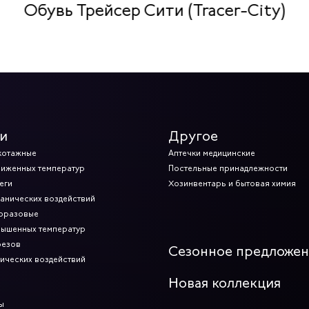
Обувь Трейсер Сити (Tracer-City)
и
Другое
котажные
Аптечки медицинские
ниженных температур
Постельные принадлежности
еги
Хозинвентарь и бытовая химия
ханических воздействий
норазовые
вышенных температур
резов
Сезонное предложе
мических воздействий
Новая коллекция
ы