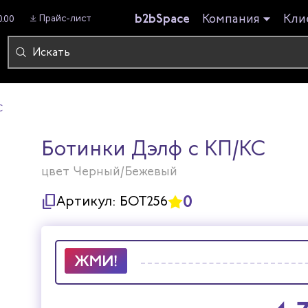
b2bSpace
Компания
Кли
Прайс-лист
0.00
С
Ботинки Дэлф с КП/КС
цвет Черный/Бежевый
0
Артикул:
БОТ256