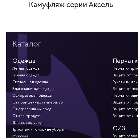
Камуфляж серии Аксель
Каталог
Одежда
Перчатк
Летняя одежда
Перчатки три
Зимняя одежда
Защита от по
Сигнальная одежда
Рукавицы, вач
Влагозащитная одежда
Защита от ме
Одноразовая одежда
Перчатки од
От повышенных температур
Защита от по
От агрессивных сред
Защита от по
От электродуги
Защита от хи
Для сферы услуг
СИЗ
Трикотаж и головные уборы
Защита голов
Мужская