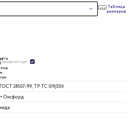
Таблица
размеров
Минпромторг
 ГОСТ 28507-99, ТР ТС 019/2011
 + Оксфорд
мида