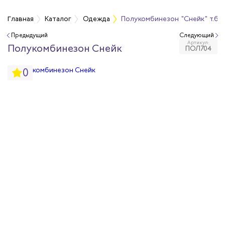
а
Главная
Каталог
Одежда
Полукомбинезон "Снейк" т.б
Предыдущий
Следующий
Артикул:
дежда
Полукомбинезон Снейк
ПОЛ704
0
дежда
ая одежда
итная одежда
вая одежда
шенных температур
сивных сред
родуги