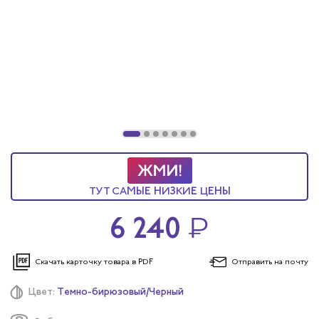
ы услуг
 и головные уборы
ТУТ САМЫЕ НИЗКИЕ ЦЕНЫ
6 240
₽
Скачать карточку
товара в PDF
Отправить
на почту
Цвет:
Темно-бирюзовый/Черный