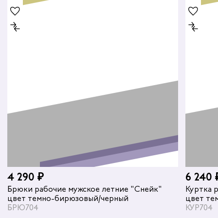
4 290 ₽
6 240 
Брюки рабочие мужское летние "Снейк"
Куртка 
цвет темно-бирюзовый/черный
цвет те
БРЮ704
КУР704