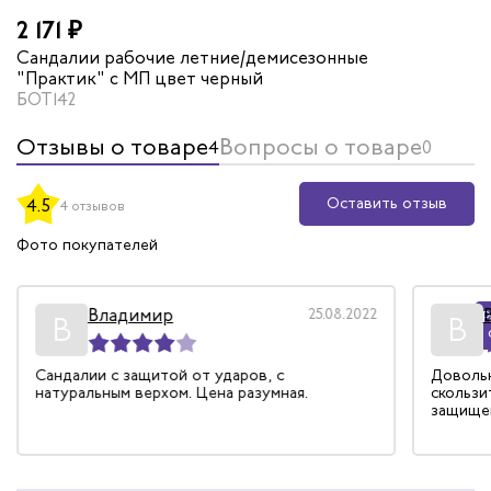
2 171 ₽
Сандалии рабочие летние/демисезонные
"Практик" с МП цвет черный
БОТ142
Отзывы о товаре
Вопросы о товаре
4
0
Оставить отзыв
4.5
4 отзывов
Фото покупателей
Владимир
25.08.2022
Р
В
В
Сандалии с защитой от ударов, с
Довольн
натуральным верхом. Цена разумная.
скользи
защище