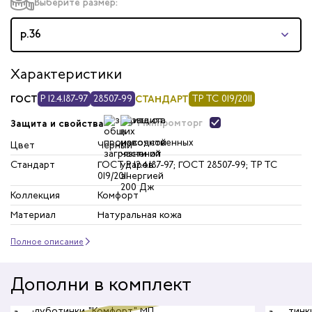
триков
Выберите размер:
телей
р.36
циантов
Характеристики
ГОСТ
Р 12.4.187-97
28507-99
СТАНДАРТ
ТР ТС 019/2011
ей
Минпромторг
Защита и свойства
кмахеров
Цвет
Черный
Стандарт
ГОСТ Р 12.4.187-97; ГОСТ 28507-99; ТР ТС
ичных
019/2011
Коллекция
Комфорт
ря
Материал
Натуральная кожа
ников
Полное описание
оналадчиков
Дополни в комплект