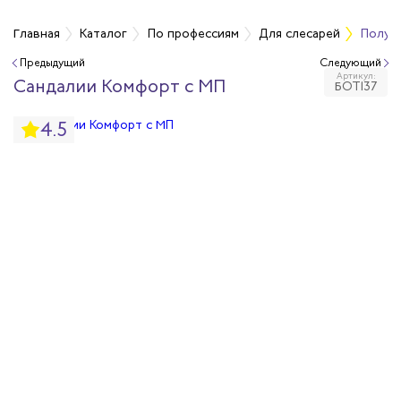
фессиям
Главная
Каталог
По профессиям
Для слесарей
Полуб
Предыдущий
Следующий
Артикул:
чиков
Сандалии Комфорт с МП
БОТ137
4.5
ров
жных работников
авцов
енеров
рщика
и руководителей
рой помощи