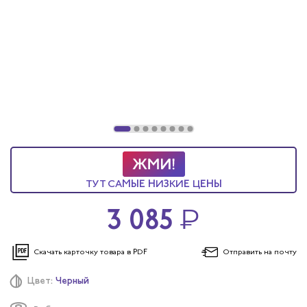
итеров
арей
инистов
ителей
естер
ТУТ САМЫЕ НИЗКИЕ ЦЕНЫ
рщиц
3 085
₽
сервиса
Скачать карточку
товара в PDF
Отправить
на почту
тажников
Цвет:
Черный