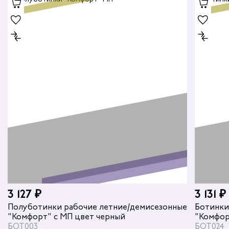
дских работников
иков
3 127 ₽
3 131 ₽
Полуботинки рабочие летние/демисезонные
Ботинки
"Комфорт" с МП цвет черный
"Комфор
БОТ003
БОТ024