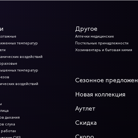
и
Другое
котажные
Аптечки медицинские
ниженных температур
Постельные принадлежности
еги
Хозинвентарь и бытовая химия
ханических воздействий
норазовые
вышенных температур
резов
Сезонное предложе
мических воздействий
Новая коллекция
ы
Аутлет
 лица
ов дыхания
Скидка
ов слуха
 работах
Скоро
ческие СИЗ