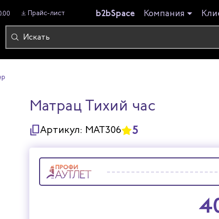
b2bSpace
Компания
Кли
Прайс-лист
0.00
ер
Матрац Тихий час
5
Артикул:
МАТ306
4