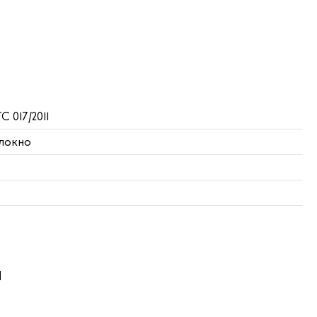
С 017/2011
олокно
ы