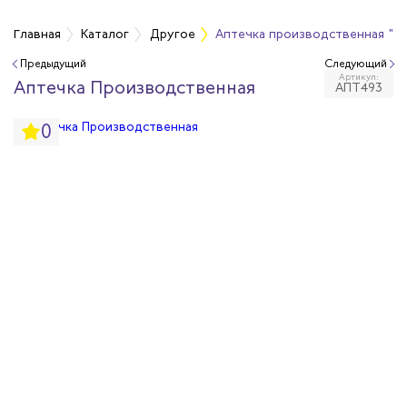
Главная
Каталог
Другое
Аптечка производственная "
Предыдущий
Следующий
Артикул:
медицинские
Аптечка Производственная
АПТ493
0
ные
ежности
тарь и бытовая