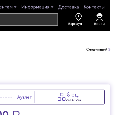
ентам
Информация
Доставка
Контакты
Войти
Следующий
8 ед.
Аутлет
осталось
00
₽