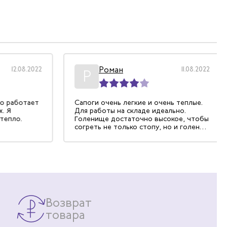
Роман
12.08.2022
11.08.2022
Р
о работает
Сапоги очень легкие и очень теплые.
 Я
Для работы на складе идеально.
тепло.
Голенище достаточно высокое, чтобы
согреть не только стопу, но и голень.
Подошва толстая, тоже защищает от
холода.
Возврат
товара