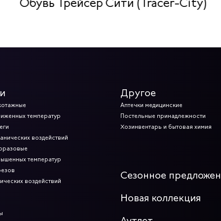
Обувь Трейсер Сити (Tracer-City)
и
Другое
котажные
Аптечки медицинские
ниженных температур
Постельные принадлежности
еги
Хозинвентарь и бытовая химия
ханических воздействий
норазовые
вышенных температур
резов
Сезонное предложе
мических воздействий
Новая коллекция
ы
Аутлет