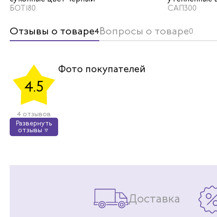
БОТ180
САП300
Отзывы о товаре
Вопросы о товаре
4
0
Да
Фото покупателей
Д
4.5
Благодаря
шерстяном
полу склад
4 отзывов
Развернуть
отзывы
Доставка