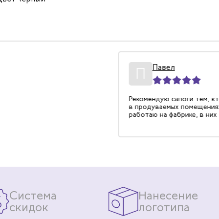
ниил
Павел
11.08.2022
П
 высокой подошве и
Рекомендую сапоги тем, кт
у голенищу на бетонном
в продуваемых помещениях.
а тепло.
работаю на фабрике, в них 
Система
Нанесение
скидок
логотипа