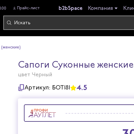
b2bSpace
Компания
Кли
Прайс-лист
0.00
 (женские)
Сапоги Суконные женские
цвет Черный
4.5
Артикул:
БОТ181
3