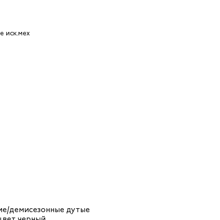
ие/демисезонные дутые
цвет черный