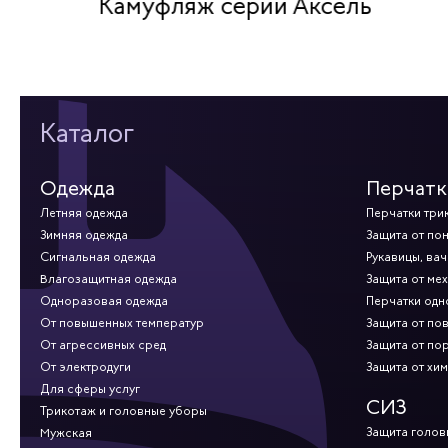
Камуфляж серии Аксель
Каталог
Одежда
Перчатк
Летняя одежда
Перчатки три
Зимняя одежда
Защита от по
Сигнальная одежда
Рукавицы, вач
Влагозащитная одежда
Защита от ме
Одноразовая одежда
Перчатки од
От повышенных температур
Защита от по
От агрессивных сред
Защита от по
От электродуги
Защита от хи
Для сферы услуг
СИЗ
Трикотаж и головные уборы
Защита голов
Мужская