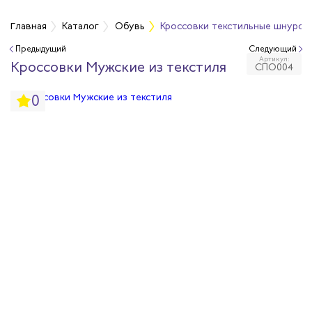
Главная
Каталог
Обувь
Кроссовки текстильные шнуров
Предыдущий
Следующий
Артикул:
бувь
Кроссовки Мужские из текстиля
СПО004
0
бувь
вная обувь
йкая обувь
йкая обувь
ры для обуви