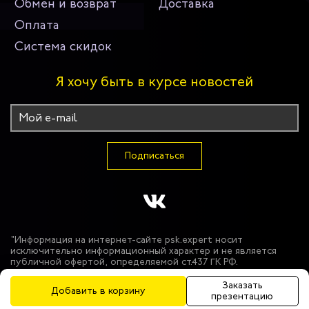
Обмен и возврат
Доставка
Оплата
Система скидок
Я хочу быть в курсе новостей
Подписаться
"Информация на интернет-сайте psk.expert носит
исключительно информационный характер и не является
публичной офертой, определяемой ст.437 ГК РФ.
Производитель оставляет за собой право в одностороннем
порядке вносить изменения в состав материалов,
Заказать
Добавить в корзину
используемых в производстве продукции, при условии
презентацию
сохранения функциональных и защитных свойств продукции.