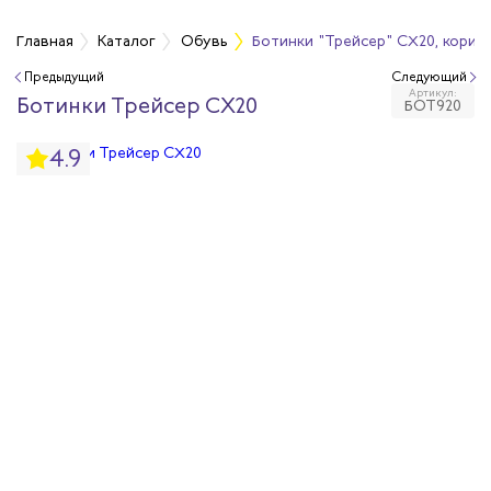
Главная
Каталог
Обувь
Ботинки "Трейсер" CX20, корич
Предыдущий
Следующий
Артикул:
бувь
Ботинки Трейсер СX20
БОТ920
4.9
бувь
вная обувь
йкая обувь
йкая обувь
ры для обуви