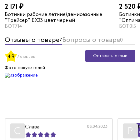
2 171 ₽
2 520 
Ботинки рабочие летние/демисезонные
Ботинки
"Трейсер" EX23 цвет черный
"Оптима
БОТ714
БОТ015
Отзывы о товаре
Вопросы о товаре
7
0
Оставить отзыв
4.9
7 отзывов
Фото покупателей
Слава
08.04.2023
Р
С
Р