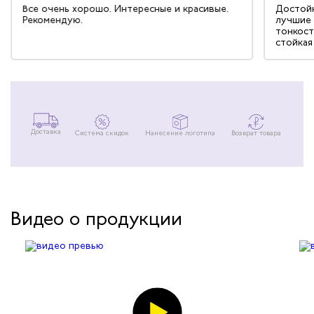
Все очень хорошо. Интересные и красивые.
Достойн
Рекомендую.
лучшие 
тонкост
стойкая
Доставка
Система скидок
Нанесение логотипа
Возврат товара
Видео о продукции