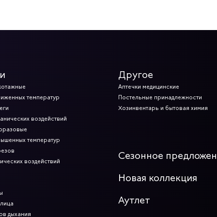
и
Другое
котажные
Аптечки медицинские
ниженных температур
Постельные принадлежности
еги
Хозинвентарь и бытовая химия
ханических воздействий
норазовые
вышенных температур
резов
Сезонное предложе
мических воздействий
Новая коллекция
ы
Аутлет
 лица
ов дыхания