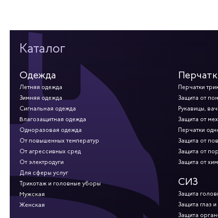
Каталог
Одежда
Перчатк
Летняя одежда
Перчатки три
Зимняя одежда
Защита от по
Сигнальная одежда
Рукавицы, вач
Влагозащитная одежда
Защита от ме
Одноразовая одежда
Перчатки од
От повышенных температур
Защита от по
От агрессивных сред
Защита от по
От электродуги
Защита от хи
Для сферы услуг
СИЗ
Трикотаж и головные уборы
Защита голов
Мужская
Защита глаз и
Женская
Защита орган