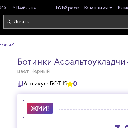
b2bSpace
Компания
Кли
Прайс-лист
0.00
ладчик"
Ботинки Асфальтоукладчи
цвет Черный
0
Артикул:
БОТ115